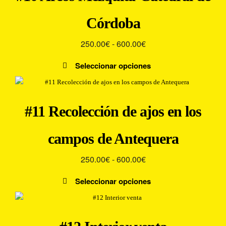
producto
variantes.
600.00€
Córdoba
Las
opciones
Rango
250.00
€
-
600.00
€
se
pueden
de
Seleccionar opciones
elegir
precios:
Este
en
desde
producto
la
250.00€
tiene
página
#11 Recolección de ajos en los
múltiples
hasta
de
variantes.
producto
600.00€
campos de Antequera
Las
opciones
Rango
250.00
€
-
600.00
€
se
pueden
de
Seleccionar opciones
elegir
precios:
Este
en
desde
producto
la
250.00€
tiene
página