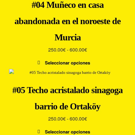
en
#04 Muñeco en casa
múltiples
hasta
la
variantes.
600.00€
página
abandonada en el noroeste de
Las
de
opciones
producto
se
Murcia
pueden
elegir
Rango
250.00
€
-
600.00
€
en
de
la
Seleccionar opciones
precios:
página
Este
desde
de
producto
producto
250.00€
tiene
#05 Techo acristalado sinagoga
múltiples
hasta
variantes.
600.00€
barrio de Ortaköy
Las
opciones
Rango
250.00
€
-
600.00
€
se
pueden
de
Seleccionar opciones
elegir