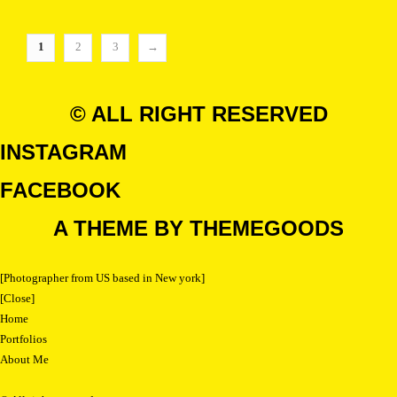
Este
pueden
desde
producto
elegir
250.00€
1
2
3
→
tiene
en
múltiples
hasta
la
variantes.
600.00€
página
© ALL RIGHT RESERVED
Las
de
opciones
producto
INSTAGRAM
se
pueden
FACEBOOK
elegir
en
A THEME BY THEMEGOODS
la
página
de
[Photographer from US based in New york]
producto
[Close]
Home
Portfolios
About Me