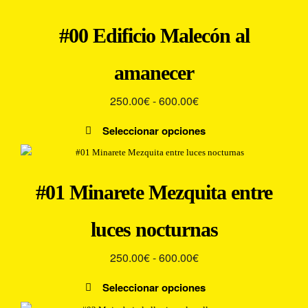
#00 Edificio Malecón al
amanecer
Rango
250.00
€
-
600.00
€
de
Seleccionar opciones
precios:
Este
desde
producto
250.00€
tiene
#01 Minarete Mezquita entre
múltiples
hasta
variantes.
600.00€
luces nocturnas
Las
opciones
Rango
250.00
€
-
600.00
€
se
pueden
de
Seleccionar opciones
elegir
precios:
Este
en