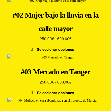
desde
producto
la
250.00€
tiene
página
#02 Mujer bajo la lluvia en la
múltiples
hasta
de
variantes.
producto
600.00€
calle mayor
Las
opciones
Rango
250.00
€
-
600.00
€
se
pueden
de
Seleccionar opciones
elegir
precios:
Este
en
desde
producto
la
250.00€
tiene
página
#03 Mercado en Tanger
múltiples
hasta
de
variantes.
producto
600.00€
Rango
250.00
€
-
600.00
€
Las
de
opciones
Seleccionar opciones
precios:
se
Este
pueden
desde
producto
elegir
250.00€
tiene