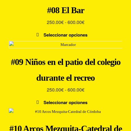
250.00€
tiene
página
#08 El Bar
múltiples
hasta
de
variantes.
producto
600.00€
Rango
250.00
€
-
600.00
€
Las
de
opciones
Seleccionar opciones
precios:
se
Este
pueden
desde
producto
elegir
250.00€
tiene
en
#09 Niños en el patio del colegio
múltiples
hasta
la
variantes.
600.00€
página
Las
durante el recreo
de
opciones
producto
Rango
se
250.00
€
-
600.00
€
pueden
de
Seleccionar opciones
elegir
precios:
en
Este
desde
la
producto
250.00€
página
tiene
#10 Arcos Mezquita-Catedral de
de
múltiples
hasta