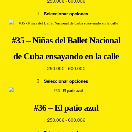
Rango
250.00
€
-
600.00
€
se
pueden
de
Seleccionar opciones
elegir
precios:
Este
en
desde
producto
la
250.00€
tiene
página
#35 – Niñas del Ballet Nacional
múltiples
hasta
de
variantes.
producto
600.00€
de Cuba ensayando en la calle
Las
opciones
Rango
250.00
€
-
600.00
€
se
pueden
de
Seleccionar opciones
elegir
precios:
Este
en
desde
producto
la
250.00€
tiene
página
#36 – El patio azul
múltiples
hasta
de
variantes.
producto
600.00€
Rango
250.00
€
-
600.00
€
Las
de
opciones