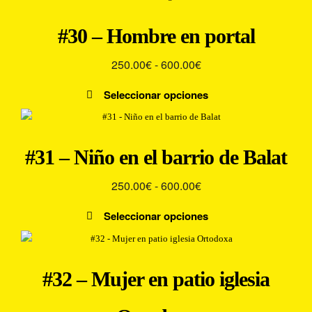
#30 – Hombre en portal
Rango
250.00
€
-
600.00
€
de
Seleccionar opciones
precios:
Este
desde
producto
250.00€
tiene
#31 – Niño en el barrio de Balat
múltiples
hasta
variantes.
600.00€
Rango
250.00
€
-
600.00
€
Las
de
opciones
Seleccionar opciones
precios:
se
Este
pueden
desde
producto
elegir
250.00€
tiene
en
#32 – Mujer en patio iglesia
múltiples
hasta
la
variantes.
600.00€
página
Las