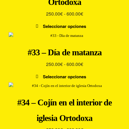
Ortodoxa
de
opciones
producto
Rango
250.00
€
-
600.00
€
se
pueden
de
Seleccionar opciones
elegir
precios:
Este
en
desde
producto
la
250.00€
tiene
página
#33 – Día de matanza
múltiples
hasta
de
variantes.
producto
600.00€
Rango
250.00
€
-
600.00
€
Las
de
opciones
Seleccionar opciones
precios:
se
Este
pueden
desde
producto
elegir
250.00€
tiene
en
#34 – Cojín en el interior de
múltiples
hasta
la
variantes.
600.00€
página
iglesia Ortodoxa
Las
de
opciones
producto